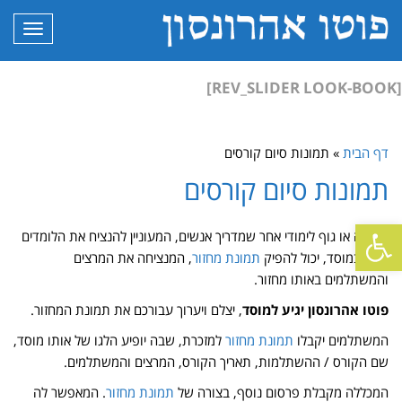
תפריט
[REV_SLIDER LOOK-BOOK]
דף הבית
»
תמונות סיום קורסים
תמונות סיום קורסים
פתח סרגל נגישות
מכללה או גוף לימודי אחר שמדריך אנשים, המעוניין להנציח את הלומדים
אצלו במוסד, יכול להפיק
תמונת מחזור
, המנציחה את המרצים
והמשתלמים באותו מחזור.
פוטו אהרונסון יגיע למוסד
, יצלם ויערוך עבורכם את תמונת המחזור.
המשתלמים יקבלו
תמונת מחזור
למזכרת, שבה יופיע הלגו של אותו מוסד,
שם הקורס / ההשתלמות, תאריך הקורס, המרצים והמשתלמים.
המכללה מקבלת פרסום נוסף, בצורה של
תמונת מחזור
. המאפשר לה